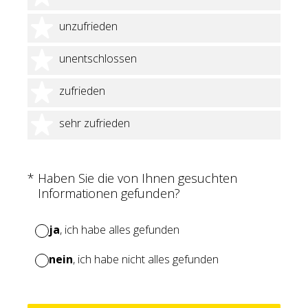
2 Sterne
unzufrieden
3 Sterne
unentschlossen
4 Sterne
zufrieden
5 Sterne
sehr zufrieden
(Erforderlich.)
*
Haben Sie die von Ihnen gesuchten
Informationen gefunden?
ja
, ich habe alles gefunden
nein
, ich habe nicht alles gefunden