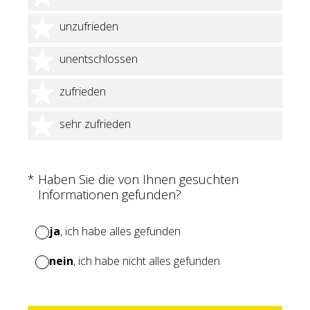
2 Sterne
unzufrieden
3 Sterne
unentschlossen
4 Sterne
zufrieden
5 Sterne
sehr zufrieden
(Erforderlich.)
*
Haben Sie die von Ihnen gesuchten
Informationen gefunden?
ja
, ich habe alles gefunden
nein
, ich habe nicht alles gefunden