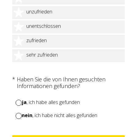
2 Sterne
unzufrieden
3 Sterne
unentschlossen
4 Sterne
zufrieden
5 Sterne
sehr zufrieden
(Erforderlich.)
*
Haben Sie die von Ihnen gesuchten
Informationen gefunden?
ja
, ich habe alles gefunden
nein
, ich habe nicht alles gefunden