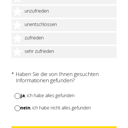
2 Sterne
unzufrieden
3 Sterne
unentschlossen
4 Sterne
zufrieden
5 Sterne
sehr zufrieden
(Erforderlich.)
*
Haben Sie die von Ihnen gesuchten
Informationen gefunden?
ja
, ich habe alles gefunden
nein
, ich habe nicht alles gefunden