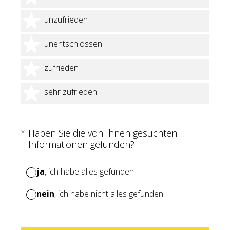
2 Sterne
unzufrieden
3 Sterne
unentschlossen
4 Sterne
zufrieden
5 Sterne
sehr zufrieden
(Erforderlich.)
*
Haben Sie die von Ihnen gesuchten
Informationen gefunden?
ja
, ich habe alles gefunden
nein
, ich habe nicht alles gefunden