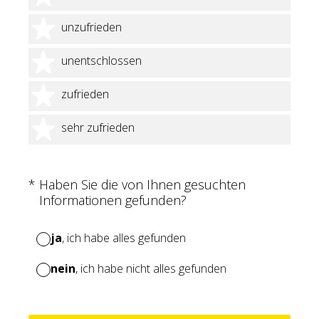
2 Sterne
unzufrieden
3 Sterne
unentschlossen
4 Sterne
zufrieden
5 Sterne
sehr zufrieden
(Erforderlich.)
*
Haben Sie die von Ihnen gesuchten
Informationen gefunden?
ja
, ich habe alles gefunden
nein
, ich habe nicht alles gefunden