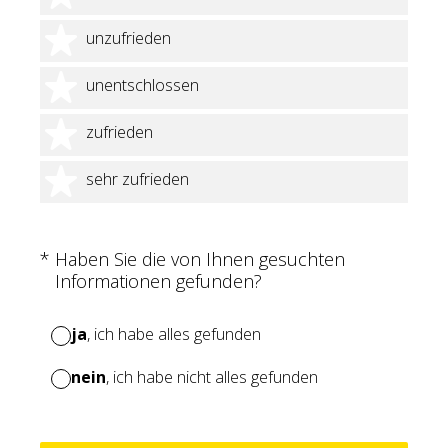
2 Sterne
unzufrieden
3 Sterne
unentschlossen
4 Sterne
zufrieden
5 Sterne
sehr zufrieden
(Erforderlich.)
*
Haben Sie die von Ihnen gesuchten
Informationen gefunden?
ja
, ich habe alles gefunden
nein
, ich habe nicht alles gefunden