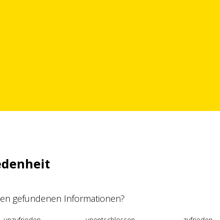
edenheit
 den gefundenen Informationen?
unzufrieden
unentschlossen
zufrieden