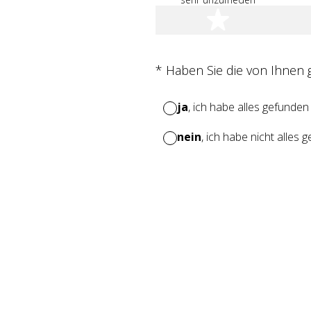
1 Stern
(Erforderlich.)
*
Haben Sie die von Ihnen
ja
, ich habe alles gefunden
nein
, ich habe nicht alles 