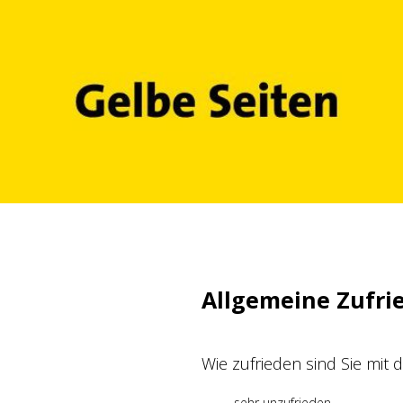
Zum
Inhalt
springen
Allgemeine Zufri
Wie zufrieden sind Sie mit
sehr unzufrieden