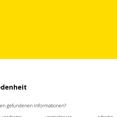
edenheit
 den gefundenen Informationen?
unzufrieden
unentschlossen
zufrieden