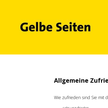
Zum
Inhalt
springen
Allgemeine Zufri
Wie zufrieden sind Sie mit
sehr unzufrieden