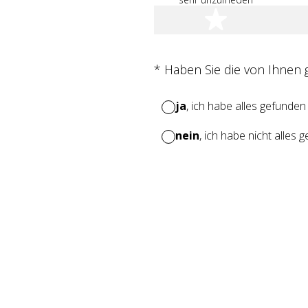
1 Stern
(Erforderlich.)
*
Haben Sie die von Ihnen
ja
, ich habe alles gefunden
nein
, ich habe nicht alles 