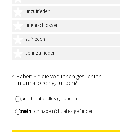
2 Sterne
unzufrieden
3 Sterne
unentschlossen
4 Sterne
zufrieden
5 Sterne
sehr zufrieden
(Erforderlich.)
*
Haben Sie die von Ihnen gesuchten
Informationen gefunden?
ja
, ich habe alles gefunden
nein
, ich habe nicht alles gefunden