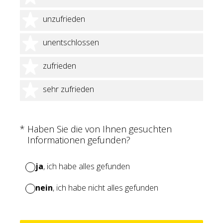
2 Sterne
unzufrieden
3 Sterne
unentschlossen
4 Sterne
zufrieden
5 Sterne
sehr zufrieden
(Erforderlich.)
*
Haben Sie die von Ihnen gesuchten
Informationen gefunden?
ja
, ich habe alles gefunden
nein
, ich habe nicht alles gefunden