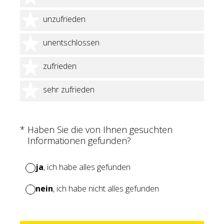
2 Sterne
unzufrieden
3 Sterne
unentschlossen
4 Sterne
zufrieden
5 Sterne
sehr zufrieden
(Erforderlich.)
*
Haben Sie die von Ihnen gesuchten
Informationen gefunden?
ja
, ich habe alles gefunden
nein
, ich habe nicht alles gefunden