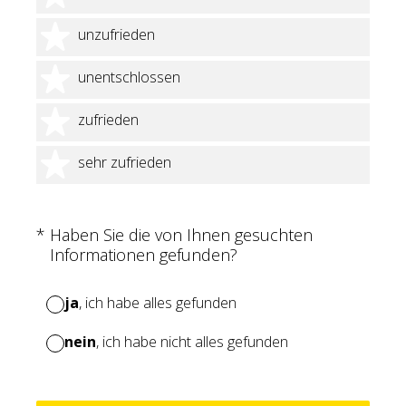
2 Sterne
unzufrieden
3 Sterne
unentschlossen
4 Sterne
zufrieden
5 Sterne
sehr zufrieden
(Erforderlich.)
*
Haben Sie die von Ihnen gesuchten
Informationen gefunden?
ja
, ich habe alles gefunden
nein
, ich habe nicht alles gefunden