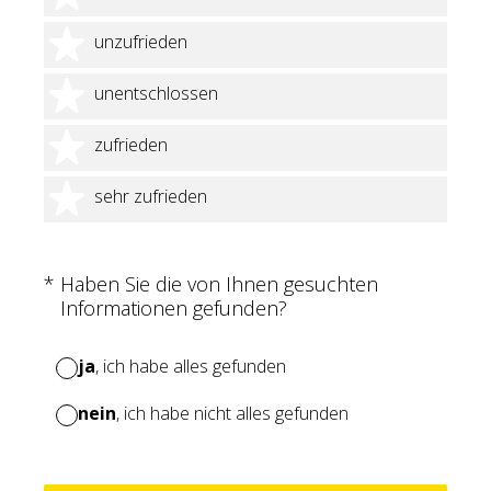
2 Sterne
unzufrieden
3 Sterne
unentschlossen
4 Sterne
zufrieden
5 Sterne
sehr zufrieden
(Erforderlich.)
*
Haben Sie die von Ihnen gesuchten
Informationen gefunden?
ja
, ich habe alles gefunden
nein
, ich habe nicht alles gefunden