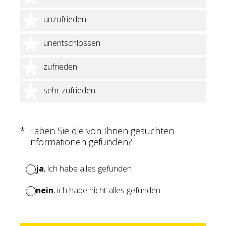
2 Sterne
unzufrieden
3 Sterne
unentschlossen
4 Sterne
zufrieden
5 Sterne
sehr zufrieden
(Erforderlich.)
*
Haben Sie die von Ihnen gesuchten
Informationen gefunden?
ja
, ich habe alles gefunden
nein
, ich habe nicht alles gefunden