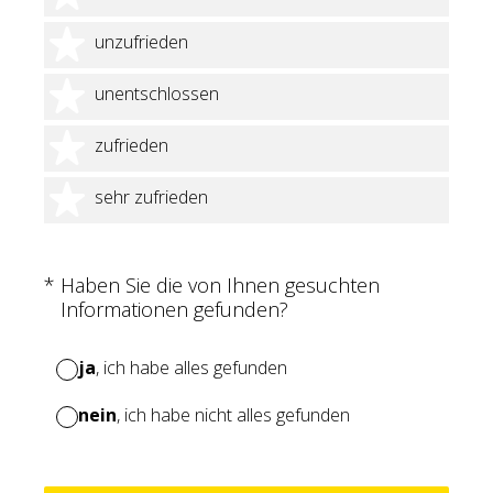
2 Sterne
unzufrieden
3 Sterne
unentschlossen
4 Sterne
zufrieden
5 Sterne
sehr zufrieden
(Erforderlich.)
*
Haben Sie die von Ihnen gesuchten
Informationen gefunden?
ja
, ich habe alles gefunden
nein
, ich habe nicht alles gefunden