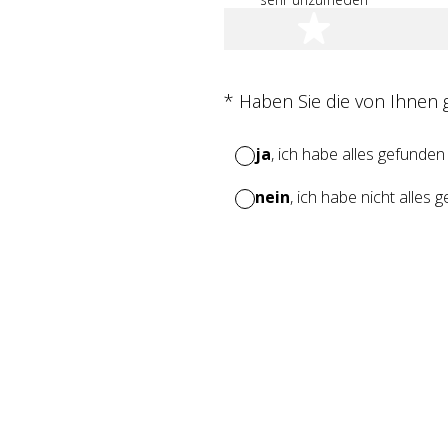
1 Stern
(Erforderlich.)
*
Haben Sie die von Ihnen
ja
, ich habe alles gefunden
nein
, ich habe nicht alles 