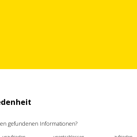
edenheit
 den gefundenen Informationen?
unzufrieden
unentschlossen
zufrieden