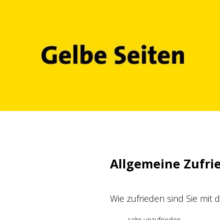
Zum
Inhalt
springen
Allgemeine Zufri
Wie zufrieden sind Sie mit
sehr unzufrieden