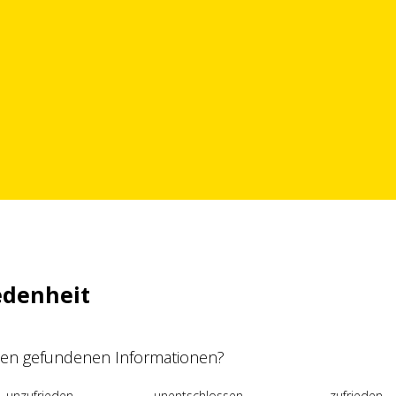
edenheit
 den gefundenen Informationen?
unzufrieden
unentschlossen
zufrieden