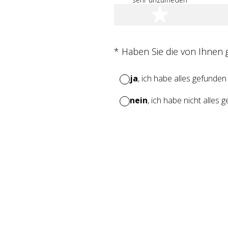
1 Stern
(Erforderlich.)
*
Haben Sie die von Ihnen
ja
, ich habe alles gefunden
nein
, ich habe nicht alles 