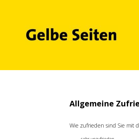
Zum
Inhalt
springen
Allgemeine Zufri
Wie zufrieden sind Sie mit
sehr unzufrieden