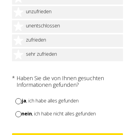
2 Sterne
unzufrieden
3 Sterne
unentschlossen
4 Sterne
zufrieden
5 Sterne
sehr zufrieden
(Erforderlich.)
*
Haben Sie die von Ihnen gesuchten
Informationen gefunden?
ja
, ich habe alles gefunden
nein
, ich habe nicht alles gefunden