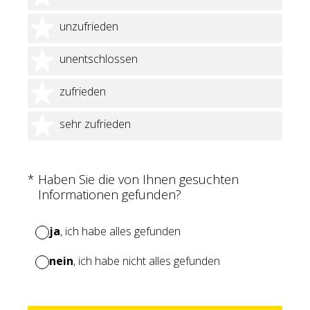
2 Sterne
unzufrieden
3 Sterne
unentschlossen
4 Sterne
zufrieden
5 Sterne
sehr zufrieden
(Erforderlich.)
*
Haben Sie die von Ihnen gesuchten
Informationen gefunden?
ja
, ich habe alles gefunden
nein
, ich habe nicht alles gefunden