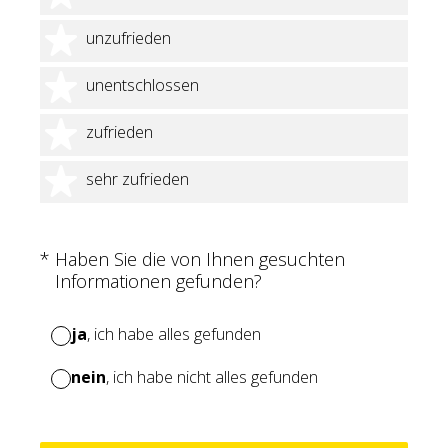
2 Sterne
unzufrieden
3 Sterne
unentschlossen
4 Sterne
zufrieden
5 Sterne
sehr zufrieden
(Erforderlich.)
*
Haben Sie die von Ihnen gesuchten
Informationen gefunden?
ja
, ich habe alles gefunden
nein
, ich habe nicht alles gefunden