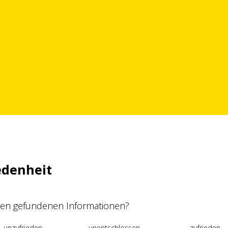
edenheit
 den gefundenen Informationen?
unzufrieden
unentschlossen
zufrieden