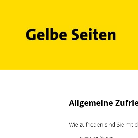
Zum
Inhalt
springen
Allgemeine Zufri
Wie zufrieden sind Sie mit
sehr unzufrieden