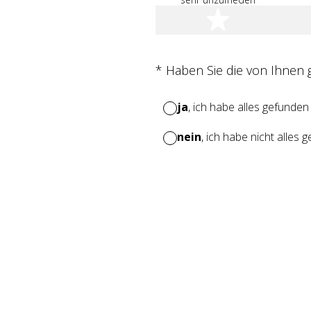
1 Stern
(Erforderlich.)
*
Haben Sie die von Ihnen
ja
, ich habe alles gefunden
nein
, ich habe nicht alles 