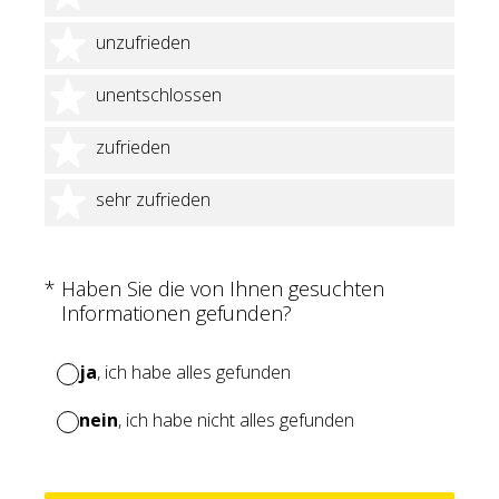
2 Sterne
unzufrieden
3 Sterne
unentschlossen
4 Sterne
zufrieden
5 Sterne
sehr zufrieden
(Erforderlich.)
*
Haben Sie die von Ihnen gesuchten
Informationen gefunden?
ja
, ich habe alles gefunden
nein
, ich habe nicht alles gefunden