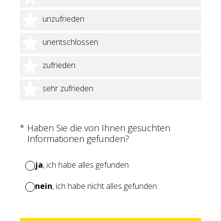
2 Sterne
unzufrieden
3 Sterne
unentschlossen
4 Sterne
zufrieden
5 Sterne
sehr zufrieden
(Erforderlich.)
*
Haben Sie die von Ihnen gesuchten
Informationen gefunden?
ja
, ich habe alles gefunden
nein
, ich habe nicht alles gefunden