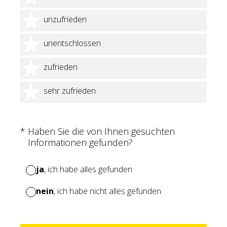
2 Sterne
unzufrieden
3 Sterne
unentschlossen
4 Sterne
zufrieden
5 Sterne
sehr zufrieden
(Erforderlich.)
*
Haben Sie die von Ihnen gesuchten
Informationen gefunden?
ja
, ich habe alles gefunden
nein
, ich habe nicht alles gefunden