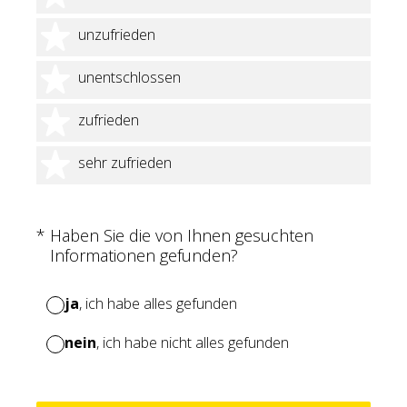
2 Sterne
unzufrieden
3 Sterne
unentschlossen
4 Sterne
zufrieden
5 Sterne
sehr zufrieden
(Erforderlich.)
*
Haben Sie die von Ihnen gesuchten
Informationen gefunden?
ja
, ich habe alles gefunden
nein
, ich habe nicht alles gefunden