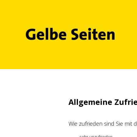
Zum
Inhalt
springen
Allgemeine Zufri
Wie zufrieden sind Sie mit
sehr unzufrieden