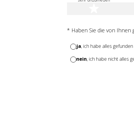
1 Stern
(Erforderlich.)
*
Haben Sie die von Ihnen
ja
, ich habe alles gefunden
nein
, ich habe nicht alles 