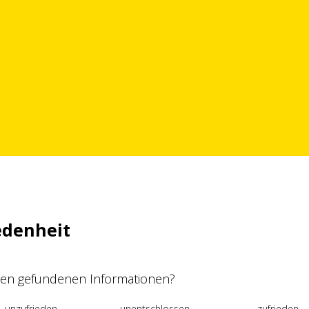
edenheit
 den gefundenen Informationen?
unzufrieden
unentschlossen
zufrieden