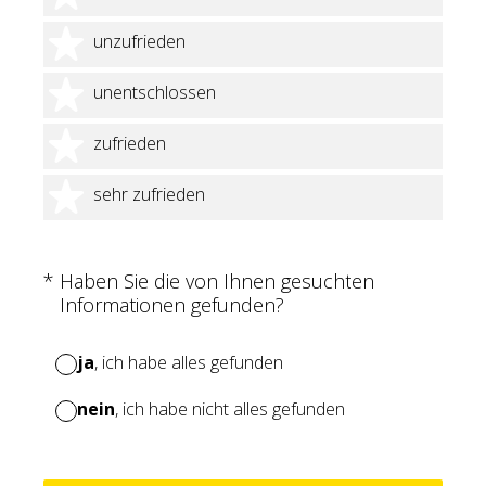
2 Sterne
unzufrieden
3 Sterne
unentschlossen
4 Sterne
zufrieden
5 Sterne
sehr zufrieden
(Erforderlich.)
*
Haben Sie die von Ihnen gesuchten
Informationen gefunden?
ja
, ich habe alles gefunden
nein
, ich habe nicht alles gefunden