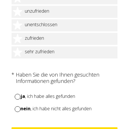
2 Sterne
unzufrieden
3 Sterne
unentschlossen
4 Sterne
zufrieden
5 Sterne
sehr zufrieden
(Erforderlich.)
*
Haben Sie die von Ihnen gesuchten
Informationen gefunden?
ja
, ich habe alles gefunden
nein
, ich habe nicht alles gefunden