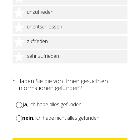
2 Sterne
unzufrieden
3 Sterne
unentschlossen
4 Sterne
zufrieden
5 Sterne
sehr zufrieden
(Erforderlich.)
*
Haben Sie die von Ihnen gesuchten
Informationen gefunden?
ja
, ich habe alles gefunden
nein
, ich habe nicht alles gefunden