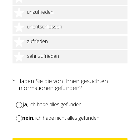
2 Sterne
unzufrieden
3 Sterne
unentschlossen
4 Sterne
zufrieden
5 Sterne
sehr zufrieden
(Erforderlich.)
*
Haben Sie die von Ihnen gesuchten
Informationen gefunden?
ja
, ich habe alles gefunden
nein
, ich habe nicht alles gefunden