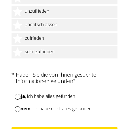
2 Sterne
unzufrieden
3 Sterne
unentschlossen
4 Sterne
zufrieden
5 Sterne
sehr zufrieden
(Erforderlich.)
*
Haben Sie die von Ihnen gesuchten
Informationen gefunden?
ja
, ich habe alles gefunden
nein
, ich habe nicht alles gefunden