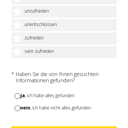
2 Sterne
unzufrieden
3 Sterne
unentschlossen
4 Sterne
zufrieden
5 Sterne
sehr zufrieden
(Erforderlich.)
*
Haben Sie die von Ihnen gesuchten
Informationen gefunden?
ja
, ich habe alles gefunden
nein
, ich habe nicht alles gefunden