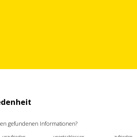
edenheit
 den gefundenen Informationen?
unzufrieden
unentschlossen
zufrieden