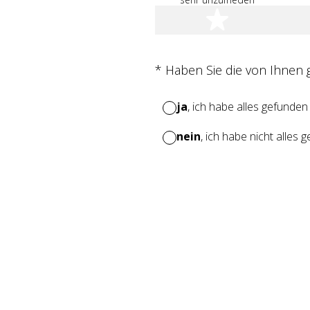
1 Stern
(Erforderlich.)
*
Haben Sie die von Ihnen
ja
, ich habe alles gefunden
nein
, ich habe nicht alles 