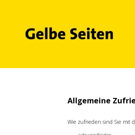
Zum
Inhalt
springen
Allgemeine Zufri
Wie zufrieden sind Sie mit
sehr unzufrieden