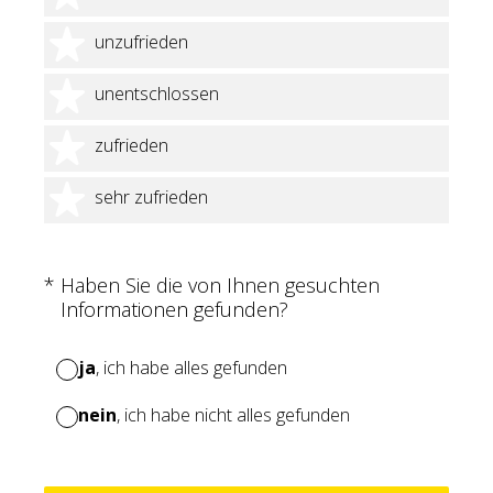
2 Sterne
unzufrieden
3 Sterne
unentschlossen
4 Sterne
zufrieden
5 Sterne
sehr zufrieden
(Erforderlich.)
*
Haben Sie die von Ihnen gesuchten
Informationen gefunden?
ja
, ich habe alles gefunden
nein
, ich habe nicht alles gefunden