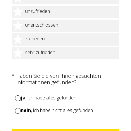
2 Sterne
unzufrieden
3 Sterne
unentschlossen
4 Sterne
zufrieden
5 Sterne
sehr zufrieden
(Erforderlich.)
*
Haben Sie die von Ihnen gesuchten
Informationen gefunden?
ja
, ich habe alles gefunden
nein
, ich habe nicht alles gefunden