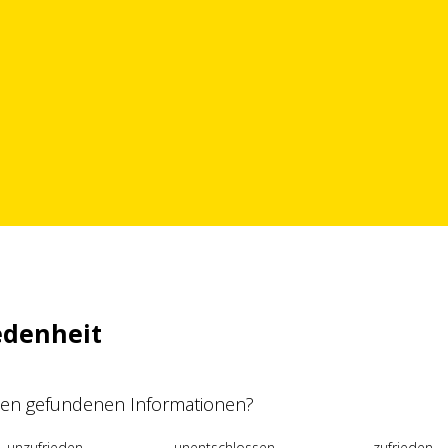
edenheit
 den gefundenen Informationen?
unzufrieden
unentschlossen
zufrieden