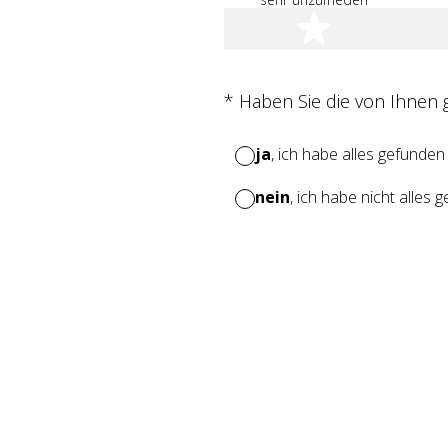
1 Stern
(Erforderlich.)
*
Haben Sie die von Ihnen
ja
, ich habe alles gefunden
nein
, ich habe nicht alles 