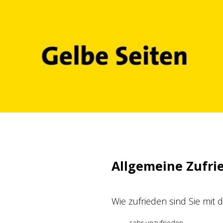
Zum
Inhalt
springen
Allgemeine Zufri
Wie zufrieden sind Sie mit
sehr unzufrieden