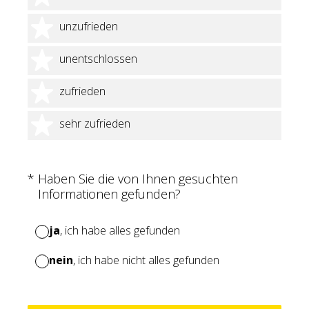
2 Sterne
unzufrieden
3 Sterne
unentschlossen
4 Sterne
zufrieden
5 Sterne
sehr zufrieden
(Erforderlich.)
*
Haben Sie die von Ihnen gesuchten
Informationen gefunden?
ja
, ich habe alles gefunden
nein
, ich habe nicht alles gefunden