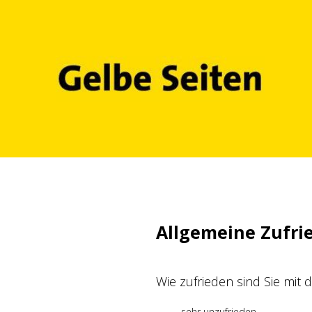
Zum
Inhalt
springen
Allgemeine Zufri
Wie zufrieden sind Sie mit
sehr unzufrieden