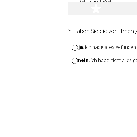
1 Stern
(Erforderlich.)
*
Haben Sie die von Ihnen
ja
, ich habe alles gefunden
nein
, ich habe nicht alles 