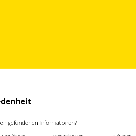
edenheit
 den gefundenen Informationen?
unzufrieden
unentschlossen
zufrieden