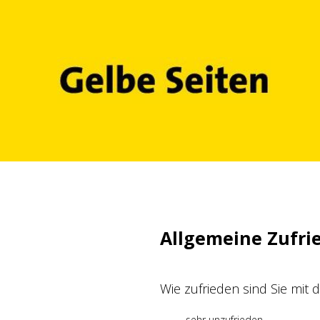
Zum
Inhalt
springen
Allgemeine Zufri
Wie zufrieden sind Sie mit
sehr unzufrieden