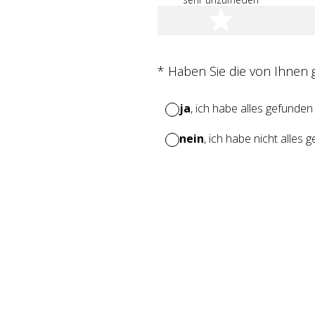
1 Stern
(Erforderlich.)
*
Haben Sie die von Ihnen
ja
, ich habe alles gefunden
nein
, ich habe nicht alles 