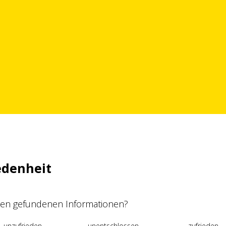
edenheit
 den gefundenen Informationen?
unzufrieden
unentschlossen
zufrieden