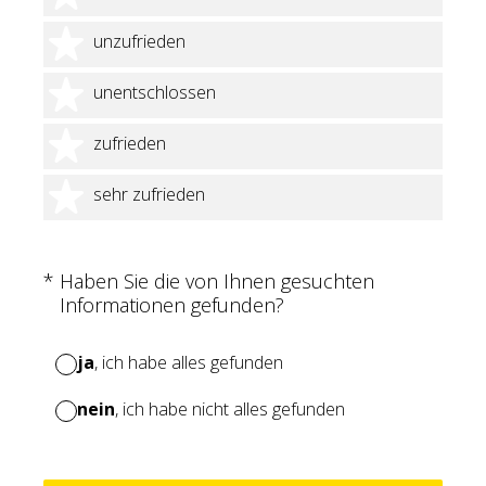
2 Sterne
unzufrieden
3 Sterne
unentschlossen
4 Sterne
zufrieden
5 Sterne
sehr zufrieden
(Erforderlich.)
*
Haben Sie die von Ihnen gesuchten
Informationen gefunden?
ja
, ich habe alles gefunden
nein
, ich habe nicht alles gefunden