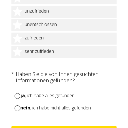
2 Sterne
unzufrieden
3 Sterne
unentschlossen
4 Sterne
zufrieden
5 Sterne
sehr zufrieden
(Erforderlich.)
*
Haben Sie die von Ihnen gesuchten
Informationen gefunden?
ja
, ich habe alles gefunden
nein
, ich habe nicht alles gefunden