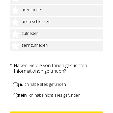
2 Sterne
unzufrieden
3 Sterne
unentschlossen
4 Sterne
zufrieden
5 Sterne
sehr zufrieden
(Erforderlich.)
*
Haben Sie die von Ihnen gesuchten
Informationen gefunden?
ja
, ich habe alles gefunden
nein
, ich habe nicht alles gefunden