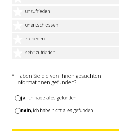
2 Sterne
unzufrieden
3 Sterne
unentschlossen
4 Sterne
zufrieden
5 Sterne
sehr zufrieden
(Erforderlich.)
*
Haben Sie die von Ihnen gesuchten
Informationen gefunden?
ja
, ich habe alles gefunden
nein
, ich habe nicht alles gefunden