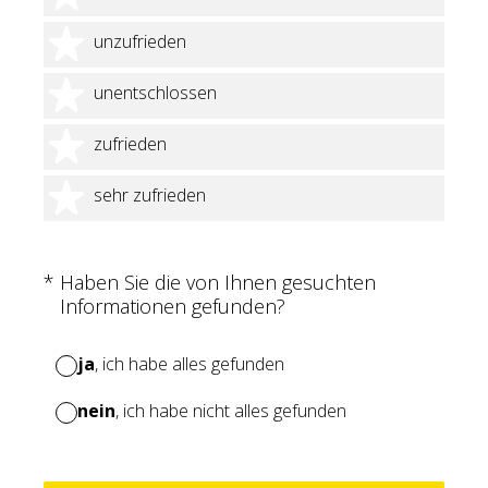
2 Sterne
unzufrieden
3 Sterne
unentschlossen
4 Sterne
zufrieden
5 Sterne
sehr zufrieden
(Erforderlich.)
*
Haben Sie die von Ihnen gesuchten
Informationen gefunden?
ja
, ich habe alles gefunden
nein
, ich habe nicht alles gefunden