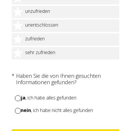
2 Sterne
unzufrieden
3 Sterne
unentschlossen
4 Sterne
zufrieden
5 Sterne
sehr zufrieden
(Erforderlich.)
*
Haben Sie die von Ihnen gesuchten
Informationen gefunden?
ja
, ich habe alles gefunden
nein
, ich habe nicht alles gefunden