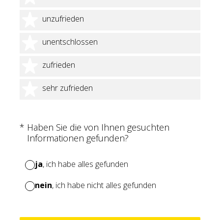
2 Sterne
unzufrieden
3 Sterne
unentschlossen
4 Sterne
zufrieden
5 Sterne
sehr zufrieden
(Erforderlich.)
*
Haben Sie die von Ihnen gesuchten
Informationen gefunden?
ja
, ich habe alles gefunden
nein
, ich habe nicht alles gefunden