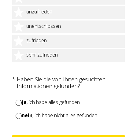
2 Sterne
unzufrieden
3 Sterne
unentschlossen
4 Sterne
zufrieden
5 Sterne
sehr zufrieden
(Erforderlich.)
*
Haben Sie die von Ihnen gesuchten
Informationen gefunden?
ja
, ich habe alles gefunden
nein
, ich habe nicht alles gefunden