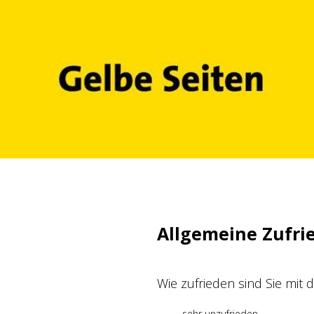
Zum
Inhalt
springen
Allgemeine Zufri
Wie zufrieden sind Sie mit
sehr unzufrieden