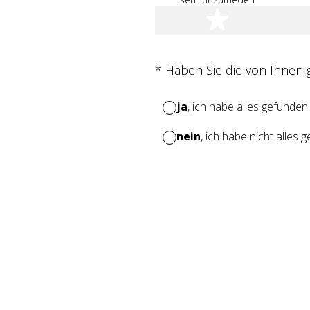
1 Stern
(Erforderlich.)
*
Haben Sie die von Ihnen
ja
, ich habe alles gefunden
nein
, ich habe nicht alles 