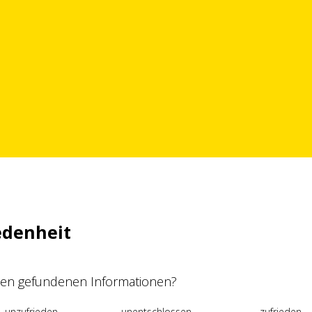
edenheit
 den gefundenen Informationen?
unzufrieden
unentschlossen
zufrieden