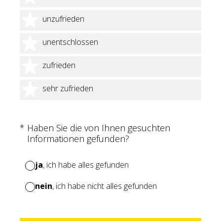
2 Sterne
unzufrieden
3 Sterne
unentschlossen
4 Sterne
zufrieden
5 Sterne
sehr zufrieden
(Erforderlich.)
*
Haben Sie die von Ihnen gesuchten
Informationen gefunden?
ja
, ich habe alles gefunden
nein
, ich habe nicht alles gefunden